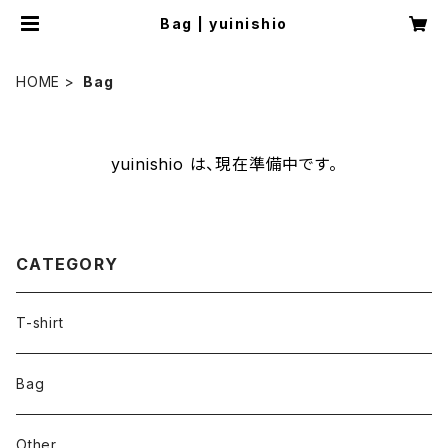
Bag | yuinishio
HOME
Bag
yuinishio は、現在準備中です。
CATEGORY
T-shirt
Bag
Other